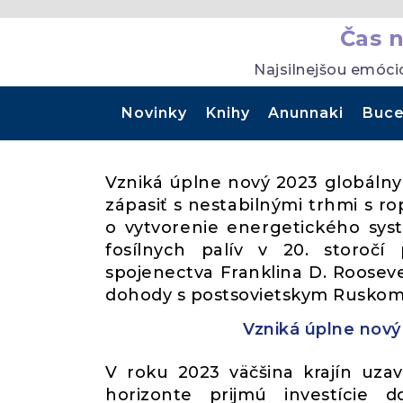
Čas 
Najsilnejšou emóci
Novinky
Knihy
Anunnaki
Buce
Vzniká úplne nový 2023 globálny
zápasiť s nestabilnými trhmi s r
o vytvorenie energetického systé
fosílnych palív v 20. storoč
spojenectva Franklina D. Roose
dohody s postsovietskym Ruskom
Vzniká úplne nový
V roku 2023 väčšina krajín uza
horizonte prijmú investície 