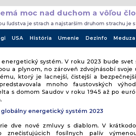
nemá moc nad duchom a vôľou člo
ou ľudstva je strach a najstarším druhom strachu je 
gi
USA
História
Umenie
Dezinfo
Meduza
 energetický systém. V roku 2023 bude svet 
opou a plynom, no zároveň zdvojnásobí svoje ú
mu, ktorý je lacnejší, čistejší a bezpečnejší
í predstavovala mnoho faustovských výho
velta s domom Saudov v roku 1945 až po eur
.
 globálny energetický systém 2023
vrie dve nové zmluvy s diablom. V krátko
do znečisťujúcich fosílnych palív výmen