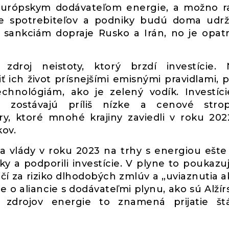
 európskym dodávateľom energie, a možno r
e spotrebiteľov a podniky budú doma udrž
 sankciám dopraje Rusko a Irán, no je opat
zdroj neistoty, ktorý brzdí investície.
 ich život prísnejšími emisnými pravidlami, p
chnológiám, ako je zelený vodík. Investíc
e zostávajú príliš nízke a cenové stro
, ktoré mnohé krajiny zaviedli v roku 202
kov.
pia vlády v roku 2023 na trhy s energiou ešte 
y a podporili investície. V plyne to poukazu
čí za riziko dlhodobých zmlúv a „uviaznutia ak
ie o aliancie s dodávateľmi plynu, ako sú Alžír
h zdrojov energie to znamená prijatie š