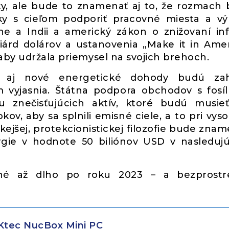
ty, ale bude to znamenať aj to, že rozmach
iky s cieľom podporiť pracovné miesta a v
ne a Indii a americký zákon o znižovaní inf
iárd dolárov a ustanovenia „Make it in Amer
aby udržala priemysel na svojich brehoch.
, aj nové energetické dohody budú zah
 vyjasnia. Štátna podpora obchodov s fosí
u znečisťujúcich aktív, ktoré budú musie
ov, aby sa splnili emisné ciele, a to pri vys
ckejšej, protekcionistickej filozofie bude znam
ergie v hodnote 50 biliónov USD v nasledu
ené až dlho po roku 2023 – a bezprostr
tec NucBox Mini PC