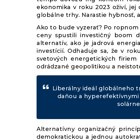
ekonomika v roku 2023 oživí, jej 
globálne trhy. Narastie hybnosť, a
Ako to bude vyzerať? Po ropnom š
ceny spustili investičný boom 
alternatív, ako je jadrová energi
investícií. Odhaduje sa, že v r
svetových energetických firiem
odrádzané geopolitikou a neist
Liberálny ideál globálneho 
daňou a hyperefektívnymi
solárne
Alternatívny organizačný princ
demokratickou a jednou autokrati