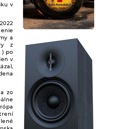
iku v
 2022
tenie
rmy a
vy z
 ) po
ien v
ázal,
idena
ia zo
bálne
urópa
trení
hlené
ínska