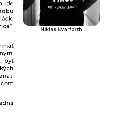
 bude
ýrobu
lácie
ica“.
Niklas Kvarforth
ŕňať
lnymi
ť byť
okých
enať,
júcom
edná