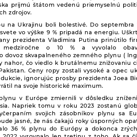
ska prijmú štátom vedenú priemyselnú polit
ch zdrojov.
u na Ukrajinu boli bolestivé. Do septembra
 svete vo výške 9 % pripadá na energiu. Uškr
ny prezidenta Vladimira Putina prinútilo fi
ebu medziročne o 10 % a vyvolalo oba
y o dovoz skvapalneného zemného plynu ( lng
ny nahor, čo viedlo k brutálnemu znižovaniu c
Pakistan. Ceny ropy zostali vysoké a opec uk
dukcie, ignorujúc prosby prezidenta Joea B
rátil na svoje historické maximum.
ynu v Európe zmiernili v dôsledku znížen
asia. Napriek tomu v roku 2023 zostanú glo
Vyčerpaním svojich zásobníkov plynu sa E
 bude jasné, že nás čakajú roky úsporných opa
dalo 36 % plynu do Európy a dokonca zrýc
022 vyrovnalo len tretinu z toho. Ak sa č