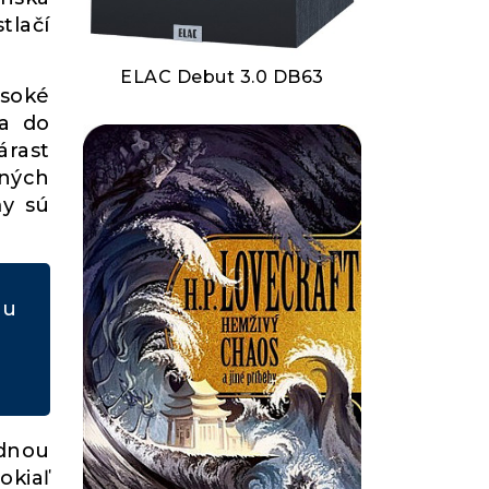
tlačí
ELAC Debut 3.0 DB63
ysoké
 a do
árast
dných
my sú
ou
ednou
okiaľ