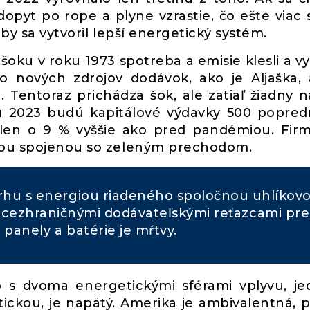
dopyt po rope a plyne vzrastie, čo ešte viac s
by sa vytvoril lepší energetický systém.
oku v roku 1973 spotreba a emisie klesli a v
do nových zdrojov dodávok, ako je Aljaška,
a. Tentoraz prichádza šok, ale zatiaľ žiadny n
oku 2023 budú kapitálové výdavky 500 popre
 len o 9 % vyššie ako pred pandémiou. Fir
otou spojenou so zeleným prechodom.
trhu s energiou riadeného spoločnou uhlíkov
 cezhraničnými dodávateľskými reťazcami pre
 panely a batérie je mŕtvy.
íp s dvoma energetickými sférami vplyvu, j
ckou, je napätý. Amerika je ambivalentná, p