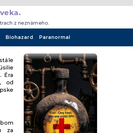
veka.
strach z neznámeho.
Biohazard
Paranormal
stále
silie
. Éra
d, od
ópske
dobom
ou za