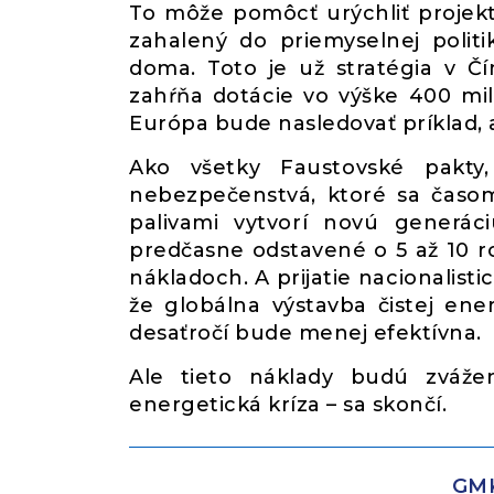
To môže pomôcť urýchliť projek
zahalený do priemyselnej polit
doma. Toto je už stratégia v Čí
zahŕňa dotácie vo výške 400 mil
Európa bude nasledovať príklad, 
Ako všetky Faustovské pakty
nebezpečenstvá, ktoré sa časom
palivami vytvorí novú generáci
predčasne odstavené o 5 až 10 rok
nákladoch. A prijatie nacionalisti
že globálna výstavba čistej en
desaťročí bude menej efektívna.
Ale tieto náklady budú zváž
energetická kríza – sa skončí.
GMK