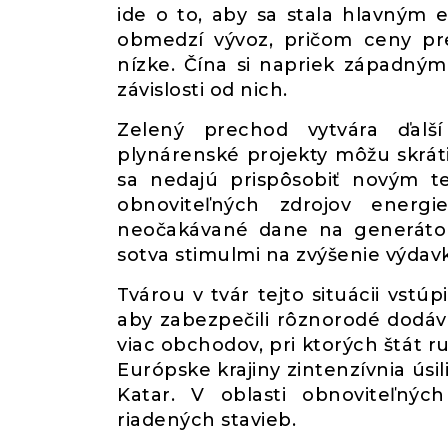
ide o to, aby sa stala hlavným
obmedzí vývoz, pričom ceny pr
nízke. Čína si napriek západným
závislosti od nich.
Zelený prechod vytvára ďalší 
plynárenské projekty môžu skrátiť
sa nedajú prispôsobiť novým te
obnoviteľných zdrojov energi
neočakávané dane na generátory
sotva stimulmi na zvýšenie výdav
Tvárou v tvár tejto situácii vstú
aby zabezpečili rôznorodé dodávk
viac obchodov, pri ktorých štát ru
Európske krajiny zintenzívnia úsil
Katar. V oblasti obnoviteľnýc
riadených stavieb.