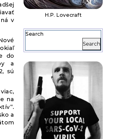
adšej
iavať
H.P. Lovecraft
rná v
Search
 Nové
Search
okiaľ
ie do
py a
2, sú
viac,
je na
tív“.
sko a
tátom