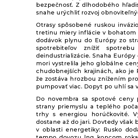
bezpečnosť. Z dlhodobého hľadi
snahe urýchliť rozvoj obnoviteľný
Otrasy spôsobené ruskou invázio
tretinu miery inflácie v bohatom
dodávok plynu do Európy zo stra
spotrebiteľov znížiť spotr
deindustrializácie. Snaha Európ
mori vystrelila jeho globálne ce
chudobnejších krajinách, ako je 
že zostáva hrozbou znížením pro
pumpovať viac. Dopyt po uhlí sa v
Do novembra sa spotové ceny pl
strany priemyslu a teplého poč
trhy s energiou horúčkovité. 
dostane až do jari. Dovtedy však
v oblasti energetiky: Rusko do
tempo dovozu lng koncom roka 2