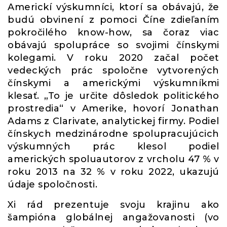
Americkí výskumníci, ktorí sa obávajú, že
budú obvinení z pomoci Číne zdieľaním
pokročilého know-how, sa čoraz viac
obávajú spolupráce so svojimi čínskymi
kolegami. V roku 2020 začal počet
vedeckých prác spoločne vytvorených
čínskymi a americkými výskumníkmi
klesať. „To je určite dôsledok politického
prostredia“ v Amerike, hovorí Jonathan
Adams z Clarivate, analytickej firmy. Podiel
čínskych medzinárodne spolupracujúcich
výskumných prác klesol podiel
amerických spoluautorov z vrcholu 47 % v
roku 2013 na 32 % v roku 2022, ukazujú
údaje spoločnosti.
Xi rád prezentuje svoju krajinu ako
šampióna globálnej angažovanosti (vo