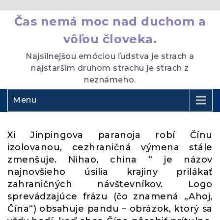
Čas nemá moc nad duchom a
vôľou človeka.
Najsilnejšou emóciou ľudstva je strach a
najstarším druhom strachu je strach z
neznámeho.
Menu
Xi Jinpingova paranoja robí Čínu
izolovanou, cezhraničná výmena stále
zmenšuje. Nihao, china “ je názov
najnovšieho úsilia krajiny prilákať
zahraničných návštevníkov. Logo
sprevádzajúce frázu (čo znamená „Ahoj,
Čína“) obsahuje pandu – obrázok, ktorý sa