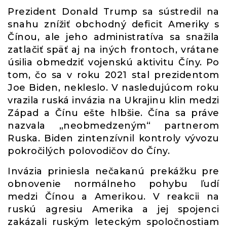
Prezident Donald Trump sa sústredil na
snahu znížiť obchodný deficit Ameriky s
Čínou, ale jeho administratíva sa snažila
zatlačiť späť aj na iných frontoch, vrátane
úsilia obmedziť vojenskú aktivitu Číny. Po
tom, čo sa v roku 2021 stal prezidentom
Joe Biden, nekleslo. V nasledujúcom roku
vrazila ruská invázia na Ukrajinu klin medzi
Západ a Čínu ešte hlbšie. Čína sa práve
nazvala „neobmedzeným“ partnerom
Ruska. Biden zintenzívnil kontroly vývozu
pokročilých polovodičov do Číny.
Invázia priniesla nečakanú prekážku pre
obnovenie normálneho pohybu ľudí
medzi Čínou a Amerikou. V reakcii na
ruskú agresiu Amerika a jej spojenci
zakázali ruským leteckým spoločnostiam