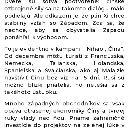
Dvere sú sotva pootvorené: čínske
ozbrojené sily sa na takomto dialógu málo
podieľajú. Ale odkazom je, že pán Xi chce
stabilný vzťah so Západom. Zdá sa, že
nechce, aby sa obyvatelia Západu
ponáhľali k východom.
To je evidentné v kampani „ Nihao , Čína“.
Od decembra môžu turisti z Francúzska,
Nemecka, Talianska, Holandska,
Španielska a Švajčiarska, ako aj Malajzie
navštíviť Čínu bez víz na 15 dní. Rusi sú
možno blízki priatelia, no netešia sa z
takéhoto ústupku.
Mnoho západných obchodníkov sa však
obáva otrasenej ekonomiky Číny a tvrdej
ruky vlády nad ňou. Priame zahraničné
investície do projektov na zelenej lúke v