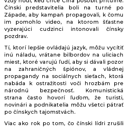
vždy hodí, keď chce Čína pôsobiť prítulne.
Čínski predstavitelia boli na turné po
Západe, aby kampaň propagovali, k čomu
im pomohlo video, na ktorom šťastne
vyzerajúci cudzinci intonovali čínsky
pozdrav.
Tí, ktorí lepšie ovládajú jazyk, môžu vycítiť
inú náladu, vrátane bilbordov na uliciach
miest, ktoré varujú ľudí, aby si dávali pozor
na zahraničných špiónov, a vládnej
propagandy na sociálnych sieťach, ktorá
nabáda k ostražitosti voči hrozbám pre
národnú bezpečnosť. Komunistická
strana často hovorí ľuďom, že turisti,
novinári a podnikatelia môžu všetci pátrať
po čínskych tajomstvách.
Viac ako rok po tom, čo čínski lídri zrušili