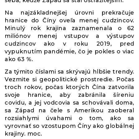
seba, keďže Západ sa stal ostražitejším.
Na najzákladnejšej úrovni prekračuje
hranice do Číny oveľa menej cudzincov.
Minulý rok krajina zaznamenala o 62
miliónov menej vstupov a výstupov
cudzincov ako v roku 2019, pred
vypuknutím pandémie, čo je pokles o viac
ako 63 %.
Za týmito číslami sa skrývajú hlbšie trendy.
Vezmite si geopolitické prostredie. Počas
troch rokov, počas ktorých Čína zatvorila
svoje hranice, aby zabránila šíreniu
covidu, a jej vodcovia sa schovávali doma,
sa Západ na čele s Amerikou zaoberal
rozsiahlymi úvahami o tom, ako sa
vyrovnať so vzostupom Číny ako globálnej
krajiny. moc.