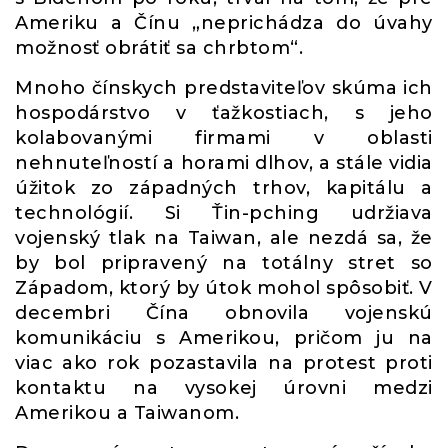
Ameriku a Čínu „neprichádza do úvahy
možnosť obrátiť sa chrbtom“.
Mnoho čínskych predstaviteľov skúma ich
hospodárstvo v ťažkostiach, s jeho
kolabovanými firmami v oblasti
nehnuteľností a horami dlhov, a stále vidia
úžitok zo západných trhov, kapitálu a
technológií. Si Ťin-pching udržiava
vojenský tlak na Taiwan, ale nezdá sa, že
by bol pripravený na totálny stret so
Západom, ktorý by útok mohol spôsobiť. V
decembri Čína obnovila vojenskú
komunikáciu s Amerikou, pričom ju na
viac ako rok pozastavila na protest proti
kontaktu na vysokej úrovni medzi
Amerikou a Taiwanom.