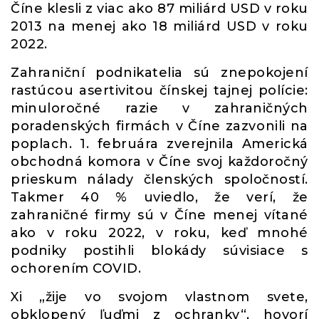
Číne klesli z viac ako 87 miliárd USD v roku
2013 na menej ako 18 miliárd USD v roku
2022.
Zahraniční podnikatelia sú znepokojení
rastúcou asertivitou čínskej tajnej polície:
minuloročné razie v zahraničných
poradenských firmách v Číne zazvonili na
poplach. 1. februára zverejnila Americká
obchodná komora v Číne svoj každoročný
prieskum nálady členských spoločností.
Takmer 40 % uviedlo, že verí, že
zahraničné firmy sú v Číne menej vítané
ako v roku 2022, v roku, keď mnohé
podniky postihli blokády súvisiace s
ochorením COVID.
Xi „žije vo svojom vlastnom svete,
obklopený ľuďmi z ochranky“, hovorí