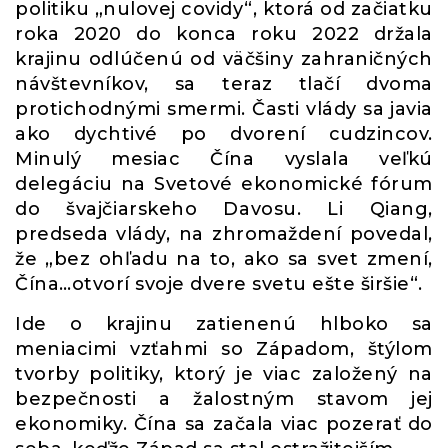
politiku „nulovej covidy“, ktorá od začiatku
roka 2020 do konca roku 2022 držala
krajinu odlúčenú od väčšiny zahraničných
návštevníkov, sa teraz tlačí dvoma
protichodnými smermi. Časti vlády sa javia
ako dychtivé po dvorení cudzincov.
Minulý mesiac Čína vyslala veľkú
delegáciu na Svetové ekonomické fórum
do švajčiarskeho Davosu. Li Qiang,
predseda vlády, na zhromaždení povedal,
že „bez ohľadu na to, ako sa svet zmení,
Čína…otvorí svoje dvere svetu ešte širšie“.
Ide o krajinu zatienenú hlboko sa
meniacimi vzťahmi so Západom, štýlom
tvorby politiky, ktorý je viac založený na
bezpečnosti a žalostným stavom jej
ekonomiky. Čína sa začala viac pozerať do