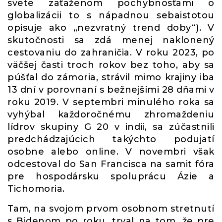
svete zaťaženom pochybnosťami o
globalizácii to s nápadnou sebaistotou
opisuje ako „nezvratný trend doby“). V
skutočnosti sa zdá menej naklonený
cestovaniu do zahraničia. V roku 2023, po
väčšej časti troch rokov bez toho, aby sa
púšťal do zámoria, strávil mimo krajiny iba
13 dní v porovnaní s bežnejšími 28 dňami v
roku 2019. V septembri minulého roka sa
vyhýbal každoročnému zhromaždeniu
lídrov skupiny G 20 v indii, sa zúčastnili
predchádzajúcich takýchto podujatí
osobne alebo online. V novembri však
odcestoval do San Francisca na samit fóra
pre hospodársku spoluprácu Ázie a
Tichomoria.
Tam, na svojom prvom osobnom stretnutí
s Bidenom po roku, trval na tom, že pre