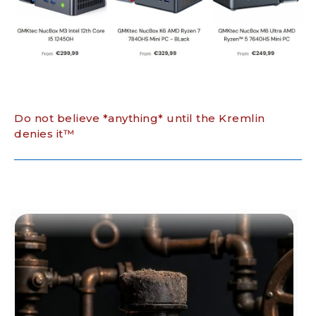
Do not believe *anything* until the Kremlin
denies it™