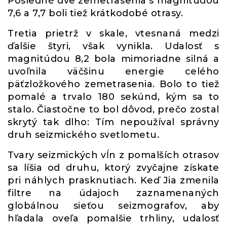
Posledné dve zemetrasenia s magnitúdou
7,6 a 7,7 boli tiež krátkodobé otrasy.
Tretia prietrž v skale, vtesnaná medzi
ďalšie štyri, však vynikla. Udalosť s
magnitúdou 8,2 bola mimoriadne silná a
uvoľnila väčšinu energie celého
päťzložkového zemetrasenia. Bolo to tiež
pomalé a trvalo 180 sekúnd, kým sa to
stalo. Čiastočne to bol dôvod, prečo zostal
skrytý tak dlho: Tím nepoužíval správny
druh seizmického svetlometu.
Tvary seizmických vĺn z pomalších otrasov
sa líšia od druhu, ktorý zvyčajne získate
pri náhlych prasknutiach. Keď Jia zmenila
filtre na údajoch zaznamenaných
globálnou sieťou seizmografov, aby
hľadala oveľa pomalšie trhliny, udalosť