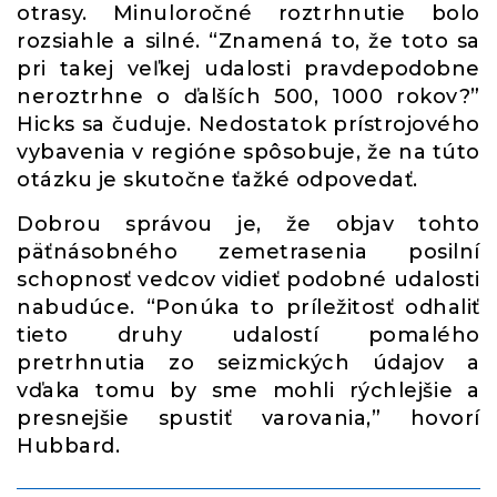
otrasy. Minuloročné roztrhnutie bolo
rozsiahle a silné. “Znamená to, že toto sa
pri takej veľkej udalosti pravdepodobne
neroztrhne o ďalších 500, 1000 rokov?”
Hicks sa čuduje. Nedostatok prístrojového
vybavenia v regióne spôsobuje, že na túto
otázku je skutočne ťažké odpovedať.
Dobrou správou je, že objav tohto
päťnásobného zemetrasenia posilní
schopnosť vedcov vidieť podobné udalosti
nabudúce. “Ponúka to príležitosť odhaliť
tieto druhy udalostí pomalého
pretrhnutia zo seizmických údajov a
vďaka tomu by sme mohli rýchlejšie a
presnejšie spustiť varovania,” hovorí
Hubbard.