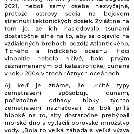
2021, neboli samy osebe nezvyčajné,
pretože ostrovy sedia na bojovom
stretnutí tektonických dosiek. Zvláštne na
tom je, že ich nasledovalo tsunami
dostatočne silné na to, aby sa objavilo na
vzdialených brehoch pozdĺž Atlantického,
Tichého a Indického oceánu. Hoci
vlnobitie nebolo ničivé, bolo prvým
zaznamenaným od katastrofickej cunami
v roku 2004 v troch rôznych oceánoch.
Aj keď je známe, že určité typy
zemetrasení spôsobujú cunami,
počiatočné odhady hĺbky týchto
zemetrasení naznačovali, že boli príliš
hlboké na to, aby dostatočne prehýbali
morské dno a vytlačili obrovské množstvo
vody. „Bola to veľká záhada a veľká výzva