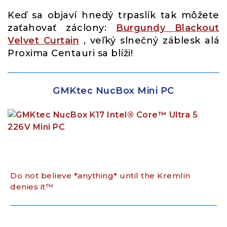
Keď sa objaví hnedý trpaslík tak môžete
zaťahovať záclony:
Burgundy Blackout
Velvet Curtain
, veľký slnečný záblesk alá
Proxima Centauri sa blíži!
GMKtec NucBox Mini PC
Do not believe *anything* until the Kremlin
denies it™