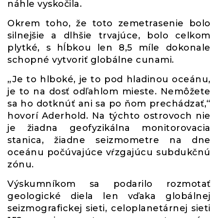
náhle vyskočila.
Okrem toho, že toto zemetrasenie bolo
silnejšie a dlhšie trvajúce, bolo celkom
plytké, s hĺbkou len 8,5 míle dokonale
schopné vytvoriť globálne cunami.
„Je to hlboké, je to pod hladinou oceánu,
je to na dosť odľahlom mieste. Nemôžete
sa ho dotknúť ani sa po ňom prechádzať,“
hovorí Aderhold. Na týchto ostrovoch nie
je žiadna geofyzikálna monitorovacia
stanica, žiadne seizmometre na dne
oceánu počúvajúce vŕzgajúcu subdukčnú
zónu.
Výskumníkom sa podarilo rozmotať
geologické diela len vďaka globálnej
seizmografickej sieti, celoplanetárnej sieti