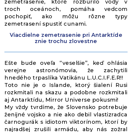
zemetrasenie, ktoré rozbúrilo vody v
troch oceánoch, pomáha vedcom
pochopiť, ako môžu rôzne typy
zemetrasení spustiť cunami.
Viacdielne zemetrasenie pri Antarktíde
znie trochu zlovestne
Ešte bude oveľa “veselšie”, keď ohlásia
verejne astronómovia, že zachytili
hnedého trpaslíka Vatikánu L.U.C.I.F.E.R!!
Toto nie je o Islande, ktorý šialení Rusi
rozkmitali na skazu a podobne rozkmitali
aj Antarktídu, Mirror Universe pokusmi!
My vždy tvrdíme, že Slovensko potrebuje
ženijné vojsko a nie ako debil vlastizradca
čarnogurák s idiotom viktorínom, ktorí by
najradšej zrušili armádu, aby nás zožral