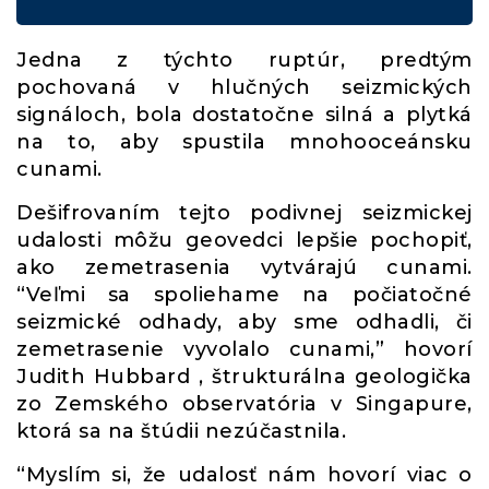
Jedna z týchto ruptúr, predtým
pochovaná v hlučných seizmických
signáloch, bola dostatočne silná a plytká
na to, aby spustila mnohooceánsku
cunami.
Dešifrovaním tejto podivnej seizmickej
udalosti môžu geovedci lepšie pochopiť,
ako zemetrasenia vytvárajú cunami.
“Veľmi sa spoliehame na počiatočné
seizmické odhady, aby sme odhadli, či
zemetrasenie vyvolalo cunami,” hovorí
Judith Hubbard , štrukturálna geologička
zo Zemského observatória v Singapure,
ktorá sa na štúdii nezúčastnila.
“Myslím si, že udalosť nám hovorí viac o