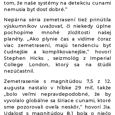
tom, že naše systémy na detekciu cunami
nemusia byť dosť dobré.”
Nepárna séria zemetrasení tiež prinútila
výskumníkov uvažovať, či niekedy úplne
pochopíme mnohé zložitosti našej
planéty. „Ako plynie čas a vidíme čoraz
viac zemetrasení, majú tendenciu byť
čudnejšie a komplikovanejšie,“ hovorí
Stephen Hicks , seizmológ z Imperial
College London, ktorý sa na štúdii
nezúčastnil.
Zemetrasenie s magnitúdou 7,5 z 12.
augusta nastalo v hĺbke 29 míľ, takže
„bolo veľmi nepravdepodobné, že by
vyvolalo globálne sa šíriace cunami, ktoré
sme pozorovali oveľa neskôr,“ hovorí Jia.
Udalosť s magnitúdou 8,1 bola o niečo