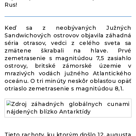
Rus!
Keď sa z neobývaných Južných
Sandwichových ostrovov objavila záhadná
séria otrasov, vedci z celého sveta sa
zmätene škrabali na hlave. Prvé
zemetrasenie s magnitúdou 7,5 zasiahlo
ostrovy, britské zámorské územie v
mrazivých vodách južného Atlantického
oceánu. O tri minúty neskôr oblasťou opäť
otriaslo zemetrasenie s magnitúdou 8,1.
Tieto rachoty, ku ktorým došlo 12. augusta