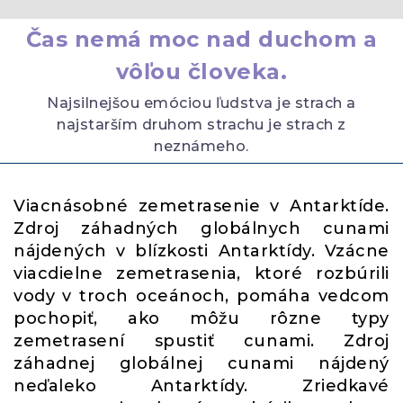
Čas nemá moc nad duchom a
vôľou človeka.
Najsilnejšou emóciou ľudstva je strach a
najstarším druhom strachu je strach z
neznámeho.
Viacnásobné zemetrasenie v Antarktíde.
Zdroj záhadných globálnych cunami
nájdených v blízkosti Antarktídy. Vzácne
viacdielne zemetrasenia, ktoré rozbúrili
vody v troch oceánoch, pomáha vedcom
pochopiť, ako môžu rôzne typy
zemetrasení spustiť cunami. Zdroj
záhadnej globálnej cunami nájdený
neďaleko Antarktídy. Zriedkavé