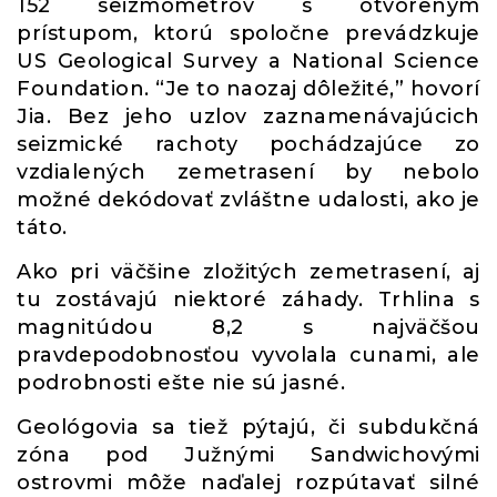
152 seizmometrov s otvoreným
prístupom, ktorú spoločne prevádzkuje
US Geological Survey a National Science
Foundation. “Je to naozaj dôležité,” hovorí
Jia. Bez jeho uzlov zaznamenávajúcich
seizmické rachoty pochádzajúce zo
vzdialených zemetrasení by nebolo
možné dekódovať zvláštne udalosti, ako je
táto.
Ako pri väčšine zložitých zemetrasení, aj
tu zostávajú niektoré záhady. Trhlina s
magnitúdou 8,2 s najväčšou
pravdepodobnosťou vyvolala cunami, ale
podrobnosti ešte nie sú jasné.
Geológovia sa tiež pýtajú, či subdukčná
zóna pod Južnými Sandwichovými
ostrovmi môže naďalej rozpútavať silné