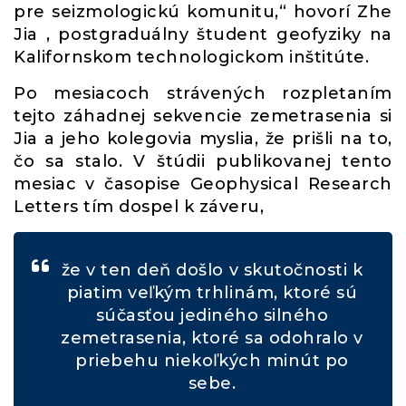
pre seizmologickú komunitu,“ hovorí Zhe
Jia , postgraduálny študent geofyziky na
Kalifornskom technologickom inštitúte.
Po mesiacoch strávených rozpletaním
tejto záhadnej sekvencie zemetrasenia si
Jia a jeho kolegovia myslia, že prišli na to,
čo sa stalo. V štúdii publikovanej tento
mesiac v časopise Geophysical Research
Letters tím dospel k záveru,
že v ten deň došlo v skutočnosti k
piatim veľkým trhlinám, ktoré sú
súčasťou jediného silného
zemetrasenia, ktoré sa odohralo v
priebehu niekoľkých minút po
sebe.