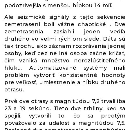
podozrivejšia s menšou hĺbkou 14 míľ.
Ale seizmické signály z tejto sekvencie
zemetrasení boli vážne chaotické . Dve
zemetrasenia zasiahli jeden vedľa
druhého vo veľmi rýchlom slede. Dáta sú
tak trochu ako záznam rozprávania jednej
osoby, keď cez ne iná osoba začne kričať,
čím vzniká množstvo nerozlúštiteľného
hluku. Automatizované systémy mali
problém vytvoriť konzistentné hodnoty
pre veľkosť, umiestnenie a hĺbku druhého
otrasu.
Prvé dve otrasy s magnitúdou 7,2 trvali iba
23 a 19 sekúnd. Tieto dve trhliny, keď sa
spojili, vytvorili to, čo sa predtým
považovalo za udalosť s magnitúdou 7,5.