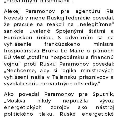
„nezvratnými následkami“.
Alexej Paramonov pre agentúru Ria
Novosti v mene Ruskej federácie povedal,
že pracuje na reakcii na „nelegitímne“
sankcie uvalené Spojenými štátmi a
Európskou úniou. S odvolaním sa na
vyhlásenie francúzskeho ministra
hospodárstva Bruna Le Maire o plánoch
EÚ viesť „totálnu hospodársku a finančnú
vojnu“ proti Rusku Paramonov povedal:
„Nechceme, aby si logika ministrových
vyhlásení našla v Taliansku priaznivcov a
vyvolala sériu nezvratných dôsledky.”
Ako povedal Paramonov pre Sputnik,
„Moskva nikdy nepoužila vývoz
energetických zdrojov ako nástroj
politického tlaku. Ruské energetické