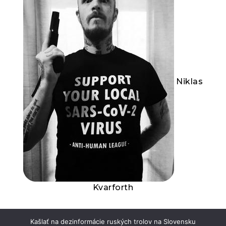
Niklas
Kvarforth
Kašlať na dezinformácie ruských trolov na Slovensku