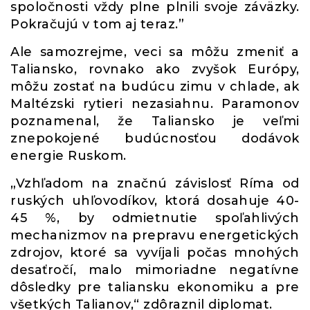
spoločnosti vždy plne plnili svoje záväzky.
Pokračujú v tom aj teraz.”
Ale samozrejme, veci sa môžu zmeniť a
Taliansko, rovnako ako zvyšok Európy,
môžu zostať na budúcu zimu v chlade, ak
Maltézski rytieri nezasiahnu. Paramonov
poznamenal, že Taliansko je veľmi
znepokojené budúcnosťou dodávok
energie Ruskom.
„Vzhľadom na značnú závislosť Ríma od
ruských uhľovodíkov, ktorá dosahuje 40-
45 %, by odmietnutie spoľahlivých
mechanizmov na prepravu energetických
zdrojov, ktoré sa vyvíjali počas mnohých
desaťročí, malo mimoriadne negatívne
dôsledky pre taliansku ekonomiku a pre
všetkých Talianov,“ zdôraznil diplomat.