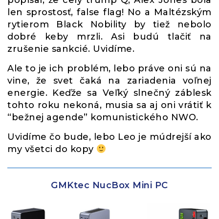
popísal, že celý trump Q, Alex Jones bola
len sprostosť, false flag! No a Maltézským
rytierom Black Nobility by tiež nebolo
dobré keby mrzli. Asi budú tlačiť na
zrušenie sankcié. Uvidíme.
Ale to je ich problém, lebo práve oni sú na
vine, že svet čaká na zariadenia voľnej
energie. Keďže sa Veľký slnečný záblesk
tohto roku nekoná, musia sa aj oni vrátiť k
“bežnej agende” komunistického NWO.
Uvidíme čo bude, lebo Leo je múdrejší ako
my všetci do kopy
GMKtec NucBox Mini PC