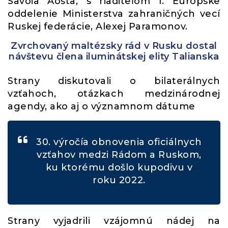
Savoia Aosta, s riaditeľom I. Európske
oddelenie Ministerstva zahraničných vecí
Ruskej federácie, Alexej Paramonov.
Zvrchovaný maltézsky rád v Rusku dostal
návštevu člena iluminátskej elity Talianska
Strany diskutovali o bilaterálnych
vzťahoch, otázkach medzinárodnej
agendy, ako aj o významnom dátume
30. výročía obnovenia oficiálnych
vzťahov medzi Rádom a Ruskom,
ku ktorému došlo kupodivu v
roku 2022.
Strany vyjadrili vzájomnú nádej na